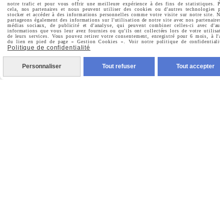
notre trafic et pour vous offrir une meilleure expérience à des fins de statistiques. 
cela, nos partenaires et nous peuvent utiliser des cookies ou d'autres technologies 
stocker et accéder à des informations personnelles comme votre visite sur notre site. 

Pinterest
partageons également des informations sur l'utilisation de notre site avec nos partenaire
médias sociaux, de publicité et d'analyse, qui peuvent combiner celles-ci avec d'au
informations que vous leur avez fournies ou qu'ils ont collectées lors de votre utilisa
de leurs services. Vous pouvez retirer votre consentement, enregistré pour 6 mois, à l'

du lien en pied de page « Gestion Cookies ». Voir notre politique de confidentiali
Youtube
Politique de confidentialité
Personnaliser
Tout refuser
Tout accepter
Votre Email
Prénom
Valider
Vous pouvez vous désinscrire à tout moment. Vous
trouverez pour cela nos informations de contact dans les
conditions d'utilisation du site.