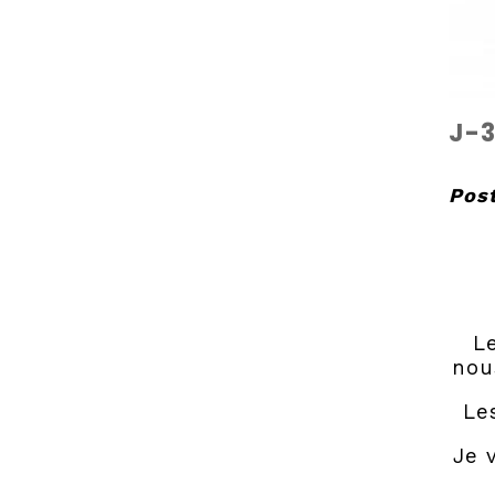
J-
Pos
Le
nou
Le
Je 