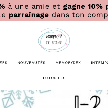
0%
à une amie et
gagne 10%
p
 le
parrainage
dans ton compte
ERS
NOUVEAUTÉS
MEMORYDEX
INTEMP
TUTORIELS