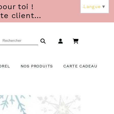
our toi !
Langue
▼
 client...
OREL
NOS PRODUITS
CARTE CADEAU