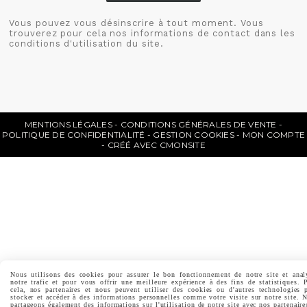
Vous pouvez vous désinscrire à tout moment. Vous
trouverez pour cela nos informations de contact dans les
conditions d'utilisation du site.
MENTIONS LÉGALES
CONDITIONS GÉNÉRALES DE VENTE
POLITIQUE DE CONFIDENTIALITÉ
GESTION COOKIES
MON COMPTE
CRÉÉ AVEC CMONSITE
Nous utilisons des cookies pour assurer le bon fonctionnement de notre site et anal
notre trafic et pour vous offrir une meilleure expérience à des fins de statistiques. 
cela, nos partenaires et nous peuvent utiliser des cookies ou d'autres technologies 
stocker et accéder à des informations personnelles comme votre visite sur notre site. 
partageons également des informations sur l'utilisation de notre site avec nos partenaire