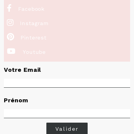

Facebook

Instagram

Pinterest

Youtube
Votre Email
Prénom
Valider