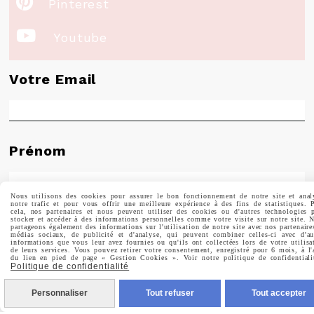

Pinterest

Youtube
Votre Email
Prénom
Nous utilisons des cookies pour assurer le bon fonctionnement de notre site et anal
notre trafic et pour vous offrir une meilleure expérience à des fins de statistiques. 
cela, nos partenaires et nous peuvent utiliser des cookies ou d'autres technologies 
Valider
stocker et accéder à des informations personnelles comme votre visite sur notre site. 
partageons également des informations sur l'utilisation de notre site avec nos partenaire
médias sociaux, de publicité et d'analyse, qui peuvent combiner celles-ci avec d'au
informations que vous leur avez fournies ou qu'ils ont collectées lors de votre utilisa
de leurs services. Vous pouvez retirer votre consentement, enregistré pour 6 mois, à l'
Vous pouvez vous désinscrire à tout moment. Vous
du lien en pied de page « Gestion Cookies ». Voir notre politique de confidentiali
trouverez pour cela nos informations de contact dans les
Politique de confidentialité
conditions d'utilisation du site.
Personnaliser
Tout refuser
Tout accepter