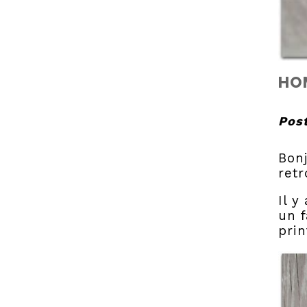
HOM
Post
Bon
retr
Il y
un f
prin