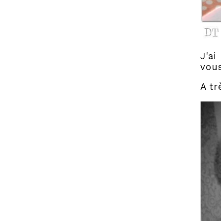
J'ai
vous
A tr