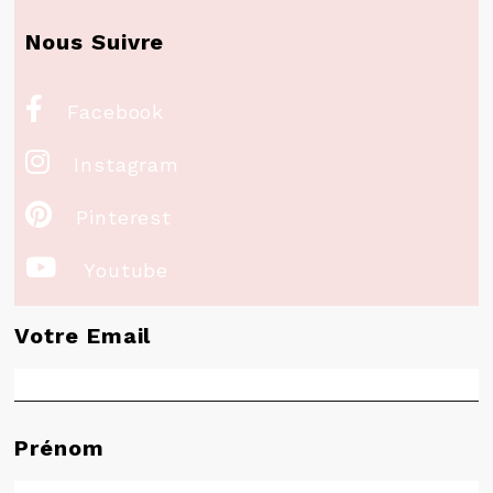
Nous Suivre

Facebook

Instagram

Pinterest

Youtube
Votre Email
Prénom