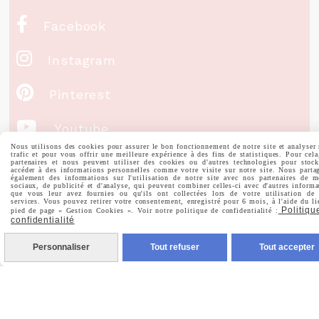

Facebook

Instagram

Pinterest

Youtube
Nous utilisons des cookies pour assurer le bon fonctionnement de notre site et analyser 
trafic et pour vous offrir une meilleure expérience à des fins de statistiques. Pour cela
partenaires et nous peuvent utiliser des cookies ou d'autres technologies pour stock
Votre Email
accéder à des informations personnelles comme votre visite sur notre site. Nous parta
également des informations sur l'utilisation de notre site avec nos partenaires de m
sociaux, de publicité et d'analyse, qui peuvent combiner celles-ci avec d'autres informa
que vous leur avez fournies ou qu'ils ont collectées lors de votre utilisation de 
services. Vous pouvez retirer votre consentement, enregistré pour 6 mois, à l'aide du li
Politiqu
pied de page « Gestion Cookies ». Voir notre politique de confidentialité :
confidentialité
Prénom
Personnaliser
Tout refuser
Tout accepter
Valider