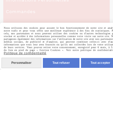
Commandes
Nous utilisons des cookies pour assurer le bon fonctionnement de notre site et anal
notre trafic et pour vous offrir une meilleure expérience à des fins de statistiques. 
cela, nos partenaires et nous peuvent utiliser des cookies ou d'autres technologies 
Nous Suivre
stocker et accéder à des informations personnelles comme votre visite sur notre site. 
partageons également des informations sur l'utilisation de notre site avec nos partenaire
médias sociaux, de publicité et d'analyse, qui peuvent combiner celles-ci avec d'au
informations que vous leur avez fournies ou qu'ils ont collectées lors de votre utilisa
de leurs services. Vous pouvez retirer votre consentement, enregistré pour 6 mois, à l'
du lien en pied de page « Gestion Cookies ». Voir notre politique de confidentiali

Facebook
Politique de confidentialité
Personnaliser
Tout refuser
Tout accepter

Instagram

Pinterest

Youtube
Votre Email