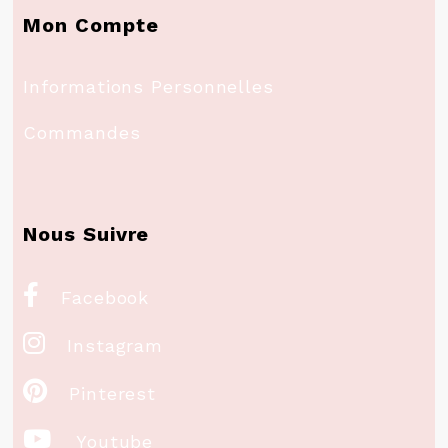
Mon Compte
Informations Personnelles
Commandes
Nous Suivre

Facebook

Instagram

Pinterest

Youtube