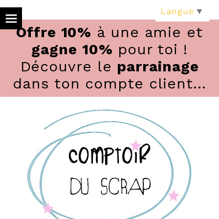
Panneau de gestion des cookies
Langue
▼
Offre 10%
à une amie et
gagne 10%
pour toi !
Découvre le
parrainage
dans ton compte client...