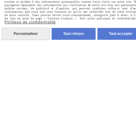
stocker et accéder à des informations personnelles comme votre visite sur notre site. 

Facebook
partageons également des informations sur l'utilisation de notre site avec nos partenaire
médias sociaux, de publicité et d'analyse, qui peuvent combiner celles-ci avec d'au
informations que vous leur avez fournies ou qu'ils ont collectées lors de votre utilisa
de leurs services. Vous pouvez retirer votre consentement, enregistré pour 6 mois, à l'

du lien en pied de page « Gestion Cookies ». Voir notre politique de confidentiali
Instagram
Politique de confidentialité

Personnaliser
Tout refuser
Tout accepter
Pinterest

Youtube
Votre Email
Prénom
Valider