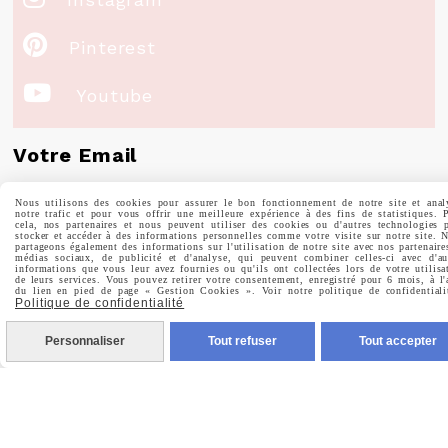

Pinterest

Youtube
Votre Email
Nous utilisons des cookies pour assurer le bon fonctionnement de notre site et anal
notre trafic et pour vous offrir une meilleure expérience à des fins de statistiques. 
cela, nos partenaires et nous peuvent utiliser des cookies ou d'autres technologies 
stocker et accéder à des informations personnelles comme votre visite sur notre site. 
partageons également des informations sur l'utilisation de notre site avec nos partenaire
Prénom
médias sociaux, de publicité et d'analyse, qui peuvent combiner celles-ci avec d'au
informations que vous leur avez fournies ou qu'ils ont collectées lors de votre utilisa
de leurs services. Vous pouvez retirer votre consentement, enregistré pour 6 mois, à l'
du lien en pied de page « Gestion Cookies ». Voir notre politique de confidentiali
Politique de confidentialité
Personnaliser
Tout refuser
Tout accepter
Valider
Vous pouvez vous désinscrire à tout moment. Vous
trouverez pour cela nos informations de contact dans les
conditions d'utilisation du site.