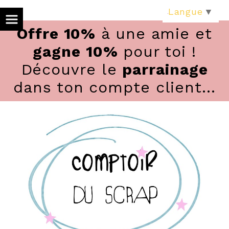
Panneau de gestion des cookies
Langue
▼
Offre 10%
à une amie et
gagne 10%
pour toi !
Découvre le
parrainage
dans ton compte client...