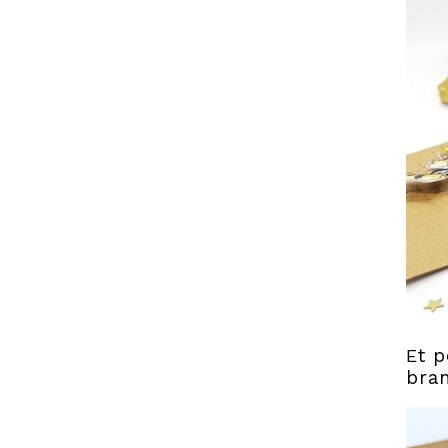
E
t p
bra