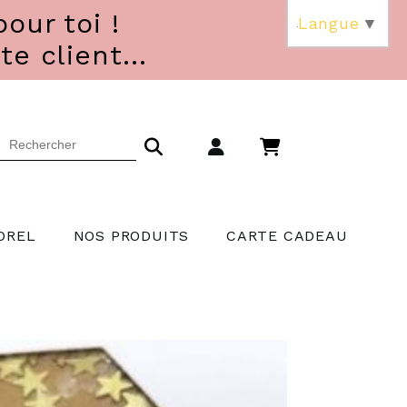
our toi !
Langue
▼
 client...
OREL
NOS PRODUITS
CARTE CADEAU