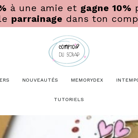
0%
à une amie et
gagne 10%
p
 le
parrainage
dans ton compte
ERS
NOUVEAUTÉS
MEMORYDEX
INTEMP
TUTORIELS