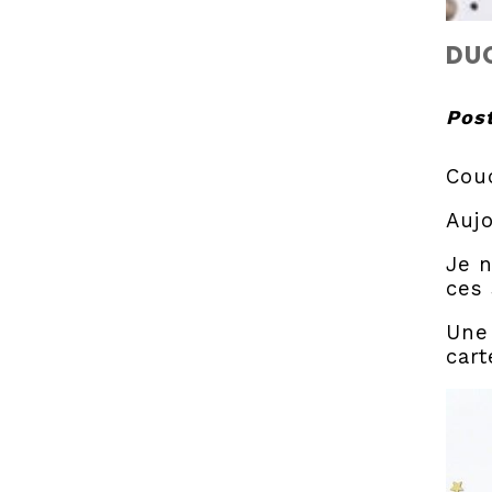
DU
Pos
Cou
Aujo
Je n
ces 
Une 
cart