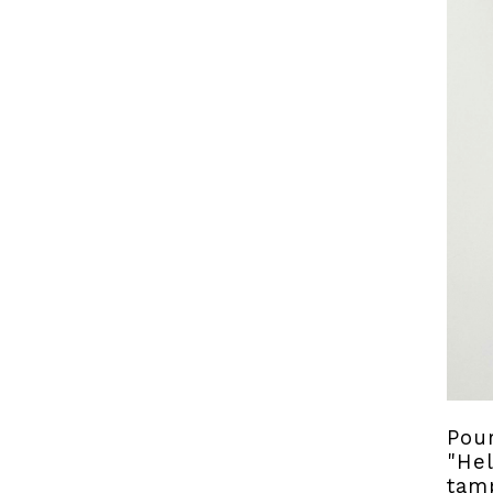
Pour
"Hel
tamp