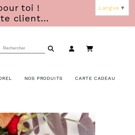
our toi !
Langue
▼
 client...
OREL
NOS PRODUITS
CARTE CADEAU