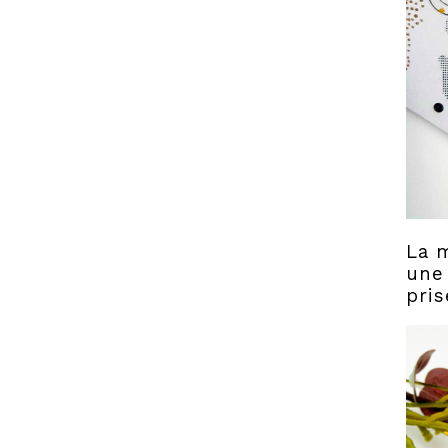
La m
une 
pris