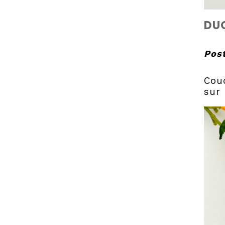
DUO
Post
Couc
sur