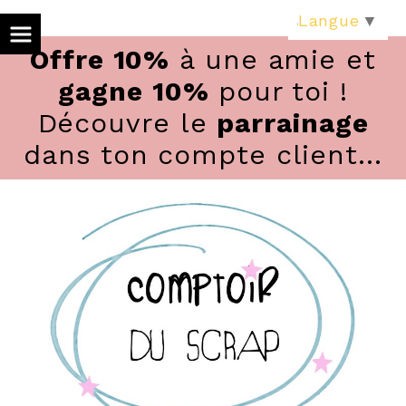
Panneau de gestion des cookies
Langue
▼
Offre 10%
à une amie et
gagne 10%
pour toi !
Découvre le
parrainage
dans ton compte client...