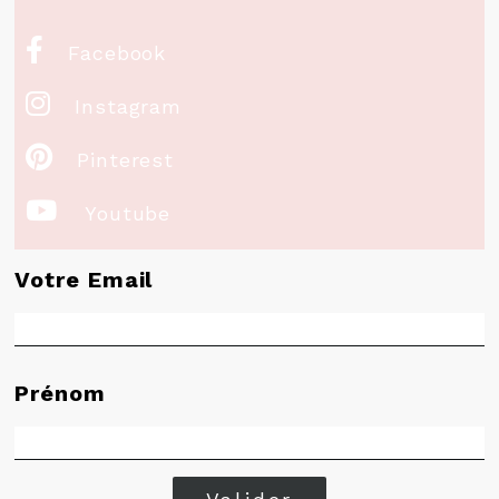

Facebook

Instagram

Pinterest

Youtube
Votre Email
Prénom