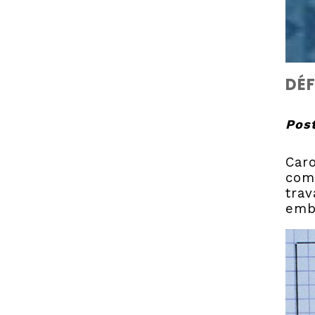
DÉF
Post
Car
comm
trav
emb