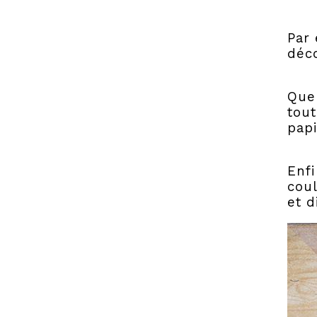
Par 
déco
Que
tout
papi
Enfi
coul
et d