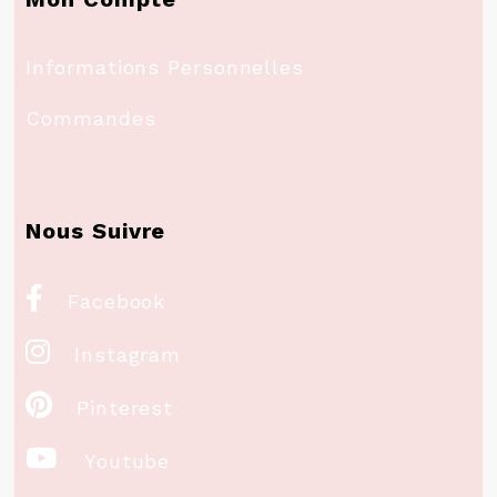
Informations Personnelles
Commandes
Nous Suivre

Facebook

Instagram

Pinterest

Youtube