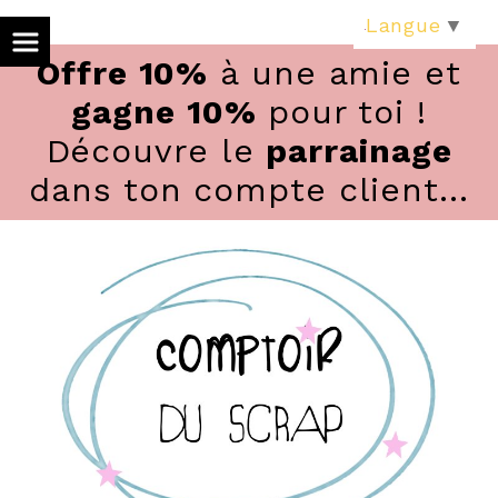
Panneau de gestion des cookies
Langue
▼
Offre 10%
à une amie et
gagne 10%
pour toi !
Découvre le
parrainage
dans ton compte client...