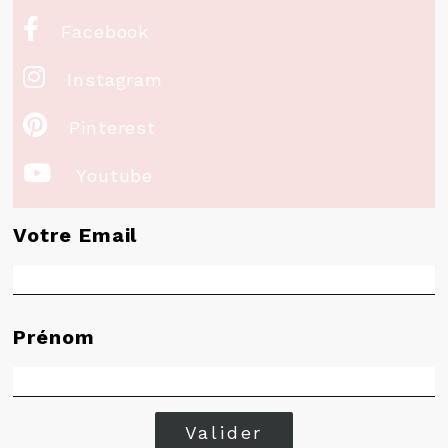

Facebook

Instagram

Pinterest

Youtube
Votre Email
Prénom
Valider