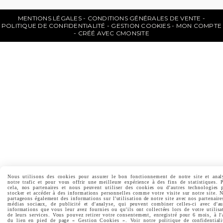
MENTIONS LÉGALES
CONDITIONS GÉNÉRALES DE VENTE
POLITIQUE DE CONFIDENTIALITÉ
GESTION COOKIES
MON COMPTE
CRÉÉ AVEC CMONSITE
Nous utilisons des cookies pour assurer le bon fonctionnement de notre site et anal
notre trafic et pour vous offrir une meilleure expérience à des fins de statistiques. 
cela, nos partenaires et nous peuvent utiliser des cookies ou d'autres technologies 
stocker et accéder à des informations personnelles comme votre visite sur notre site. 
partageons également des informations sur l'utilisation de notre site avec nos partenaire
médias sociaux, de publicité et d'analyse, qui peuvent combiner celles-ci avec d'au
informations que vous leur avez fournies ou qu'ils ont collectées lors de votre utilisa
de leurs services. Vous pouvez retirer votre consentement, enregistré pour 6 mois, à l'
du lien en pied de page « Gestion Cookies ». Voir notre politique de confidentiali