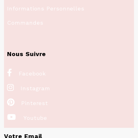
Informations Personnelles
Commandes
Nous Suivre

Facebook

Instagram

Pinterest

Youtube
Votre Email