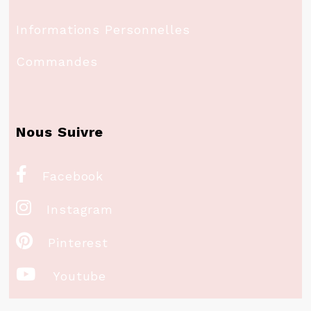
Informations Personnelles
Commandes
Nous Suivre

Facebook

Instagram

Pinterest

Youtube