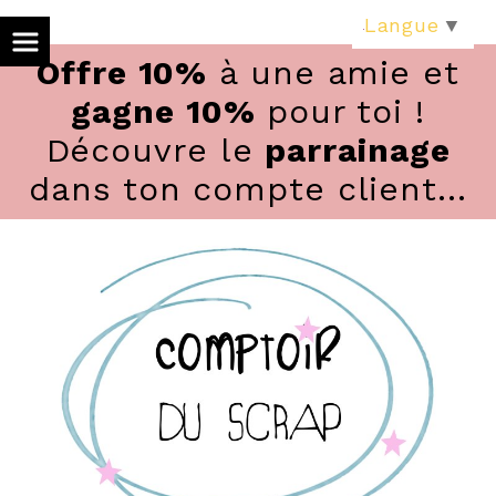
Panneau de gestion des cookies
Langue
▼
Offre 10%
à une amie et
gagne 10%
pour toi !
Découvre le
parrainage
dans ton compte client...