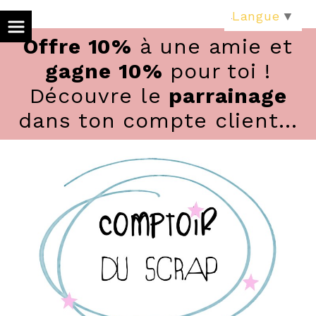
Panneau de gestion des cookies
Langue
▼
Offre 10%
à une amie et
gagne 10%
pour toi !
Découvre le
parrainage
dans ton compte client...