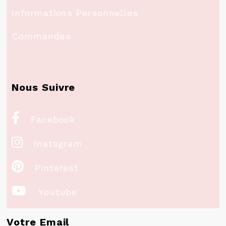
Informations Personnelles
Commandes
Nous Suivre

Facebook

Instagram

Pinterest

Youtube
Votre Email