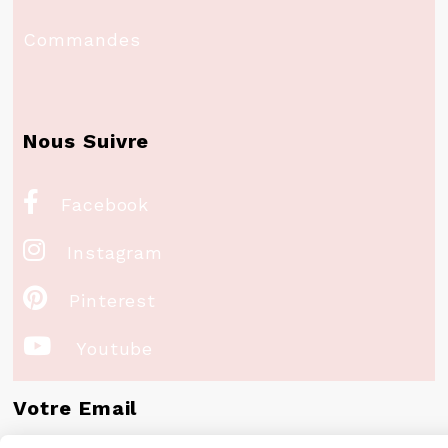
Commandes
Nous Suivre

Facebook

Instagram

Pinterest

Youtube
Votre Email