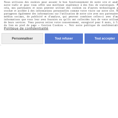
Nous utilisons des cookies pour assurer le bon fonctionnement de notre site et anal
notre trafic et pour vous offrir une meilleure expérience à des fins de statistiques. 
cela, nos partenaires et nous peuvent utiliser des cookies ou d'autres technologies 
stocker et accéder à des informations personnelles comme votre visite sur notre site. 
partageons également des informations sur l'utilisation de notre site avec nos partenaire
Prénom
médias sociaux, de publicité et d'analyse, qui peuvent combiner celles-ci avec d'au
informations que vous leur avez fournies ou qu'ils ont collectées lors de votre utilisa
de leurs services. Vous pouvez retirer votre consentement, enregistré pour 6 mois, à l'
du lien en pied de page « Gestion Cookies ». Voir notre politique de confidentiali
Politique de confidentialité
Personnaliser
Tout refuser
Tout accepter
Valider
Vous pouvez vous désinscrire à tout moment. Vous
trouverez pour cela nos informations de contact dans les
conditions d'utilisation du site.
MENTIONS LÉGALES
CONDITIONS GÉNÉRALES DE VENTE
POLITIQUE DE CONFIDENTIALITÉ
GESTION COOKIES
MON COMPTE
CRÉÉ AVEC CMONSITE