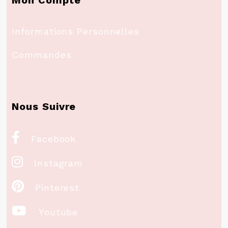
Mon Compte
Informations Personnelles
Commandes
Nous Suivre

Facebook

Instagram

Pinterest

Youtube