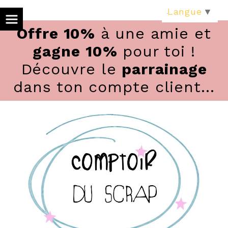
Panneau de gestion des cookies
Langue
▼
Offre 10%
à une amie et
gagne 10%
pour toi !
Découvre le
parrainage
dans ton compte client...