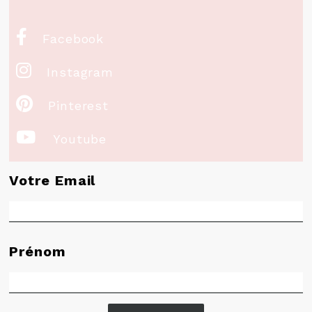

Facebook

Instagram

Pinterest

Youtube
Votre Email
Prénom