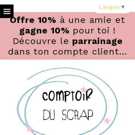
Panneau de gestion des cookies
Langue
▼
Offre 10%
à une amie et
gagne 10%
pour toi !
Découvre le
parrainage
dans ton compte client...