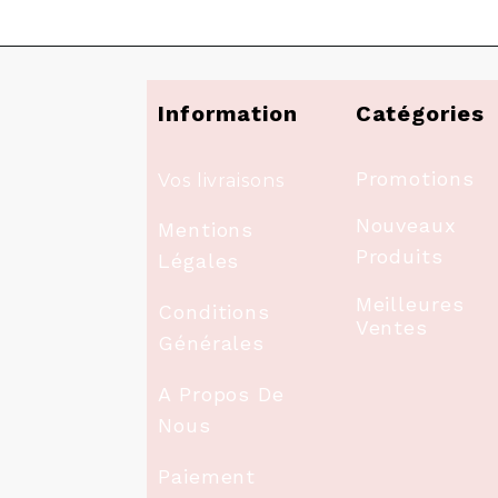
Information
Catégories
Promotions
Vos livraisons
Nouveaux
Mentions
Produits
Légales
Meilleures
Conditions
Ventes
Générales
A Propos De
Nous
Paiement