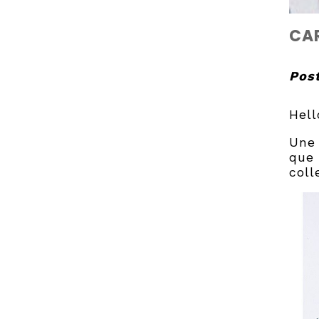
CA
Post
Hell
Une 
que 
coll