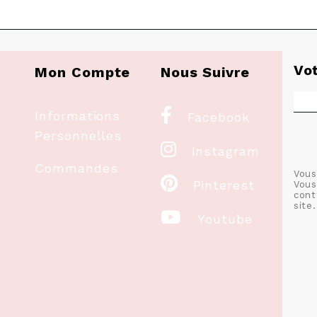
Vo
Mon Compte
Nous Suivre

Informations
Facebook
Personnelles

Instagram
Commandes
Vous

Pinterest
Vous
cont
site.

Youtube