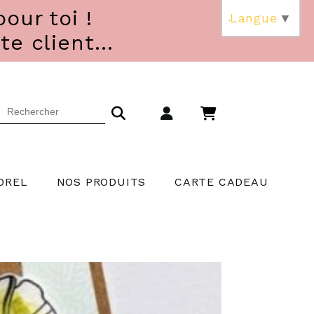
our toi !
Langue
▼
 client...
OREL
NOS PRODUITS
CARTE CADEAU