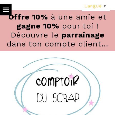
Panneau de gestion des cookies
Langue
▼
Offre 10%
à une amie et
gagne 10%
pour toi !
Découvre le
parrainage
dans ton compte client...