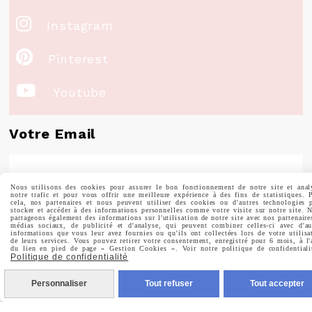

Instagram

Pinterest

Youtube
Votre Email
Nous utilisons des cookies pour assurer le bon fonctionnement de notre site et anal
notre trafic et pour vous offrir une meilleure expérience à des fins de statistiques. 
Prénom
cela, nos partenaires et nous peuvent utiliser des cookies ou d'autres technologies 
stocker et accéder à des informations personnelles comme votre visite sur notre site. 
partageons également des informations sur l'utilisation de notre site avec nos partenaire
médias sociaux, de publicité et d'analyse, qui peuvent combiner celles-ci avec d'au
informations que vous leur avez fournies ou qu'ils ont collectées lors de votre utilisa
de leurs services. Vous pouvez retirer votre consentement, enregistré pour 6 mois, à l'
du lien en pied de page « Gestion Cookies ». Voir notre politique de confidentiali
Politique de confidentialité
Valider
Personnaliser
Tout refuser
Tout accepter
Vous pouvez vous désinscrire à tout moment. Vous