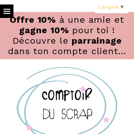
Panneau de gestion des cookies
Langue
▼
Offre 10%
à une amie et
gagne 10%
pour toi !
Découvre le
parrainage
dans ton compte client...