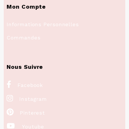
Mon Compte
Informations Personnelles
Commandes
Nous Suivre

Facebook

Instagram

Pinterest

Youtube