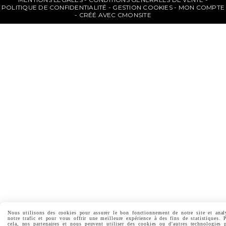
POLITIQUE DE CONFIDENTIALITÉ
GESTION COOKIES
MON COMPTE
CRÉÉ AVEC CMONSITE
Nous utilisons des cookies pour assurer le bon fonctionnement de notre site et anal
notre trafic et pour vous offrir une meilleure expérience à des fins de statistiques. 
cela, nos partenaires et nous peuvent utiliser des cookies ou d'autres technologies 