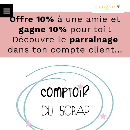
Panneau de gestion des cookies
Langue
▼
Offre 10%
à une amie et
gagne 10%
pour toi !
Découvre le
parrainage
dans ton compte client...