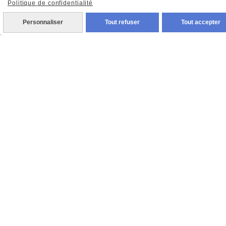
Politique de confidentialité
Personnaliser
Tout refuser
Tout accepter
Prénom
Valider
Vous pouvez vous désinscrire à tout moment. Vous
trouverez pour cela nos informations de contact dans les
conditions d'utilisation du site.
MENTIONS LÉGALES
CONDITIONS GÉNÉRALES DE VENTE
POLITIQUE DE CONFIDENTIALITÉ
GESTION COOKIES
MON COMPTE
CRÉÉ AVEC CMONSITE