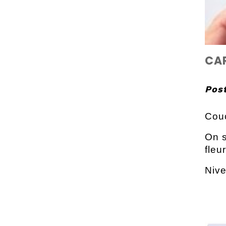
CAR
Post
Couc
On s
fleu
Nive