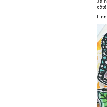
Je n
côté
Il n