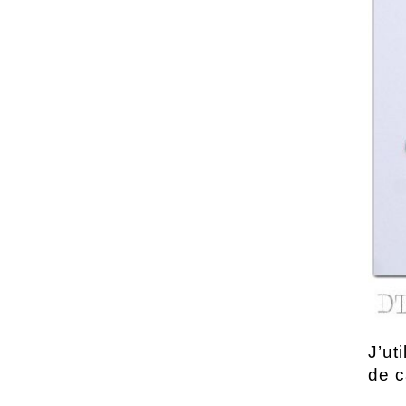
J’ut
de c