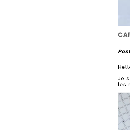
CAR
Post
Hell
Je s
les 