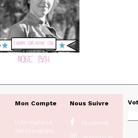
Vo
Mon Compte
Nous Suivre

Informations
Facebook
Personnelles

Instagram