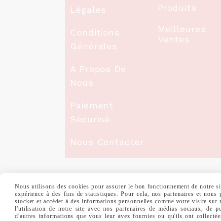
Produits
Légales
Meilleures
Conditions
Ventes
Générales
A Propos De
Nous
Paiement
Sécurisé
Nous Contacter
Nous utilisons des cookies pour assurer le bon fonctionnement de notre site
MENTIONS LÉGALES
CONDITIONS GÉNÉ
expérience à des fins de statistiques. Pour cela, nos partenaires et nous
stocker et accéder à des informations personnelles comme votre visite sur
l'utilisation de notre site avec nos partenaires de médias sociaux, de p
d'autres informations que vous leur avez fournies ou qu'ils ont collectée