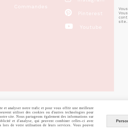
Commandes
Vous

Pinterest
Vous
cont
site.

Youtube
 et analyser notre trafic et pour vous offrir une meilleure
RALES DE VENTE
POLITIQUE DE CONFIDENTIALITÉ
GESTION COOKIE
 peuvent utiliser des cookies ou d'autres technologies pour
 notre site. Nous partageons également des informations sur
Perso
ublicité et d'analyse, qui peuvent combiner celles-ci avec
s lors de votre utilisation de leurs services. Vous pouvez