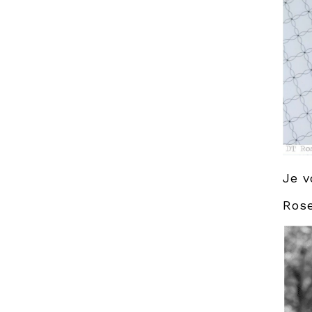
Je v
Ros