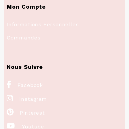
Mon Compte
Informations Personnelles
Commandes
Nous Suivre

Facebook

Instagram

Pinterest

Youtube