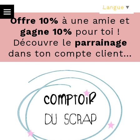
Panneau de gestion des cookies
Langue
▼
Offre 10%
à une amie et
gagne 10%
pour toi !
Découvre le
parrainage
dans ton compte client...