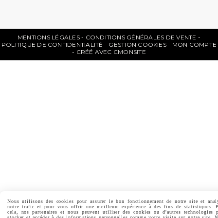
MENTIONS LÉGALES
CONDITIONS GÉNÉRALES DE VENTE
POLITIQUE DE CONFIDENTIALITÉ
GESTION COOKIES
MON COMPTE
CRÉÉ AVEC CMONSITE
Nous utilisons des cookies pour assurer le bon fonctionnement de notre site et anal
notre trafic et pour vous offrir une meilleure expérience à des fins de statistiques. 
cela, nos partenaires et nous peuvent utiliser des cookies ou d'autres technologies 
stocker et accéder à des informations personnelles comme votre visite sur notre site. 