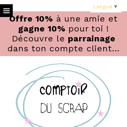
Panneau de gestion des cookies
Langue
▼
Offre 10%
à une amie et
gagne 10%
pour toi !
Découvre le
parrainage
dans ton compte client...