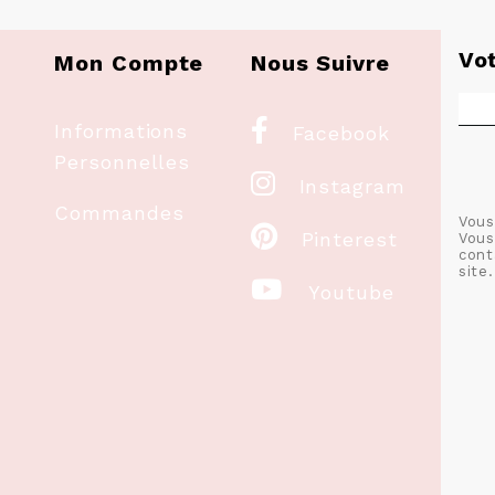
Vo
Mon Compte
Nous Suivre

Informations
Facebook
Personnelles

Instagram
Commandes
Vous

Pinterest
Vous
cont
site.

Youtube