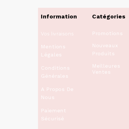
Information
Catégories
Promotions
Vos livraisons
Nouveaux
Mentions
Produits
Légales
Meilleures
Conditions
Ventes
Générales
A Propos De
Nous
Paiement
Sécurisé