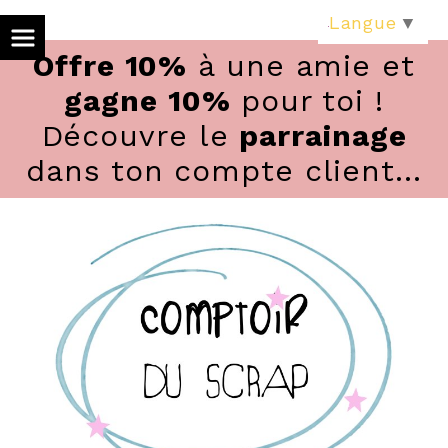
Panneau de gestion des cookies
Langue
▼
Offre 10%
à une amie et
gagne 10%
pour toi !
Découvre le
parrainage
dans ton compte client...