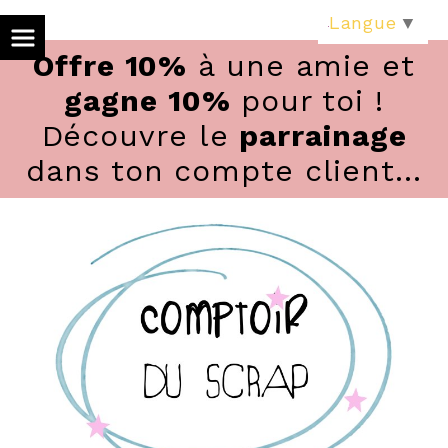
Panneau de gestion des cookies
Langue
▼
Offre 10%
à une amie et
gagne 10%
pour toi !
Découvre le
parrainage
dans ton compte client...