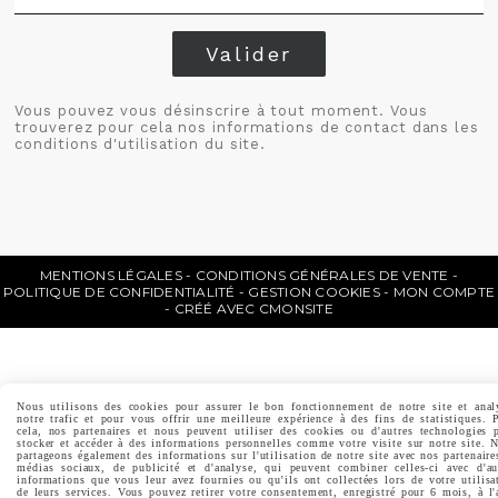
Valider
Vous pouvez vous désinscrire à tout moment. Vous
trouverez pour cela nos informations de contact dans les
conditions d'utilisation du site.
MENTIONS LÉGALES
CONDITIONS GÉNÉRALES DE VENTE
POLITIQUE DE CONFIDENTIALITÉ
GESTION COOKIES
MON COMPTE
CRÉÉ AVEC CMONSITE
Nous utilisons des cookies pour assurer le bon fonctionnement de notre site et anal
notre trafic et pour vous offrir une meilleure expérience à des fins de statistiques. 
cela, nos partenaires et nous peuvent utiliser des cookies ou d'autres technologies 
stocker et accéder à des informations personnelles comme votre visite sur notre site. 
partageons également des informations sur l'utilisation de notre site avec nos partenaire
médias sociaux, de publicité et d'analyse, qui peuvent combiner celles-ci avec d'au
informations que vous leur avez fournies ou qu'ils ont collectées lors de votre utilisa
de leurs services. Vous pouvez retirer votre consentement, enregistré pour 6 mois, à l'