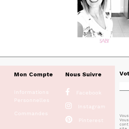
Vo
Mon Compte
Nous Suivre

Informations
Facebook
Personnelles

Instagram
Commandes
Vous

Pinterest
Vous
cont
site.