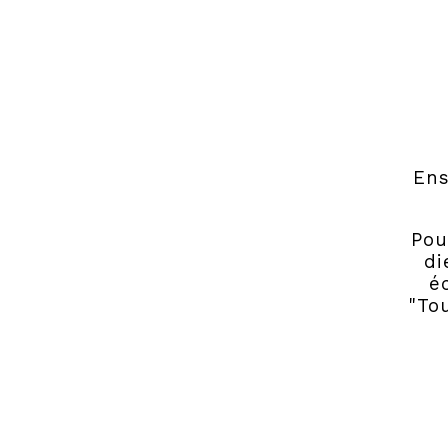
Ens
Pou
di
é
"To