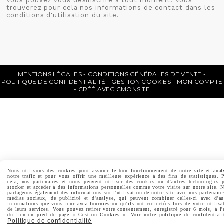
Vous pouvez vous désinscrire à tout moment. Vous
trouverez pour cela nos informations de contact dans les
conditions d'utilisation du site.
MENTIONS LÉGALES
CONDITIONS GÉNÉRALES DE VENTE
POLITIQUE DE CONFIDENTIALITÉ
GESTION COOKIES
MON COMPTE
CRÉÉ AVEC CMONSITE
Nous utilisons des cookies pour assurer le bon fonctionnement de notre site et anal
notre trafic et pour vous offrir une meilleure expérience à des fins de statistiques. 
cela, nos partenaires et nous peuvent utiliser des cookies ou d'autres technologies 
stocker et accéder à des informations personnelles comme votre visite sur notre site. 
partageons également des informations sur l'utilisation de notre site avec nos partenaire
médias sociaux, de publicité et d'analyse, qui peuvent combiner celles-ci avec d'au
informations que vous leur avez fournies ou qu'ils ont collectées lors de votre utilisa
de leurs services. Vous pouvez retirer votre consentement, enregistré pour 6 mois, à l'
du lien en pied de page « Gestion Cookies ». Voir notre politique de confidentiali
Politique de confidentialité