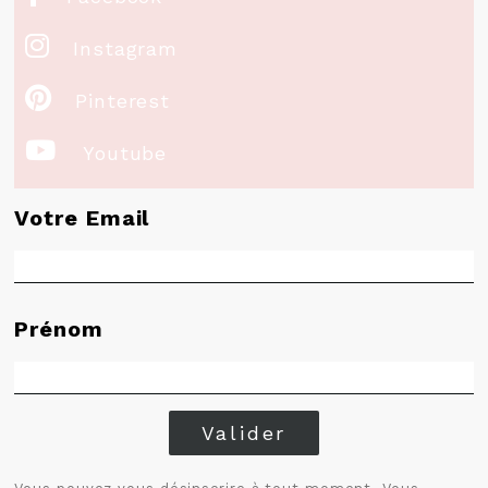

Instagram

Pinterest

Youtube
Votre Email
Prénom
Valider