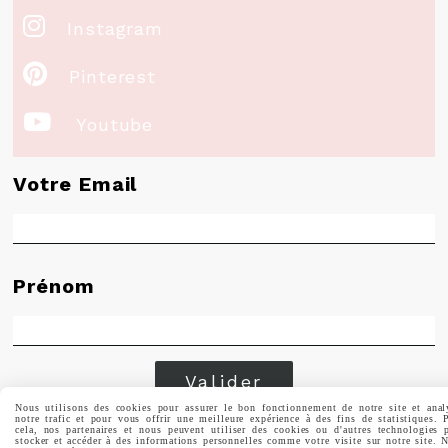

Instagram

Pinterest

Youtube
Votre Email
Prénom
Valider
Nous utilisons des cookies pour assurer le bon fonctionnement de notre site et anal
notre trafic et pour vous offrir une meilleure expérience à des fins de statistiques. 
cela, nos partenaires et nous peuvent utiliser des cookies ou d'autres technologies 
Vous pouvez vous désinscrire à tout moment. Vous
stocker et accéder à des informations personnelles comme votre visite sur notre site. 
trouverez pour cela nos informations de contact dans les