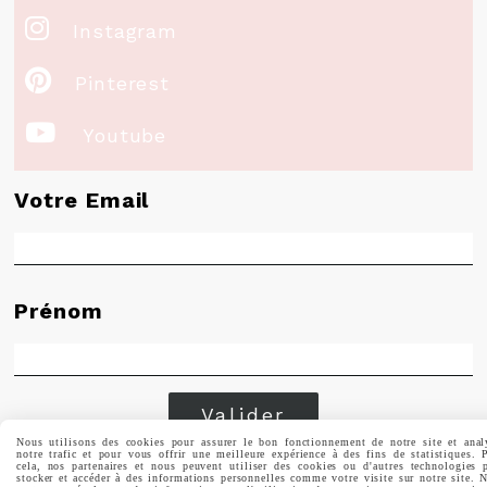

Instagram

Pinterest

Youtube
Votre Email
Prénom
Valider
Nous utilisons des cookies pour assurer le bon fonctionnement de notre site et anal
notre trafic et pour vous offrir une meilleure expérience à des fins de statistiques. 
cela, nos partenaires et nous peuvent utiliser des cookies ou d'autres technologies 
Vous pouvez vous désinscrire à tout moment. Vous
stocker et accéder à des informations personnelles comme votre visite sur notre site. 
trouverez pour cela nos informations de contact dans les