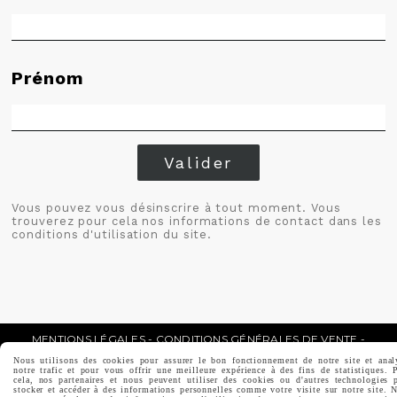
Prénom
Valider
Vous pouvez vous désinscrire à tout moment. Vous
trouverez pour cela nos informations de contact dans les
conditions d'utilisation du site.
MENTIONS LÉGALES
CONDITIONS GÉNÉRALES DE VENTE
POLITIQUE DE CONFIDENTIALITÉ
GESTION COOKIES
MON COMPTE
Nous utilisons des cookies pour assurer le bon fonctionnement de notre site et anal
CRÉÉ AVEC CMONSITE
notre trafic et pour vous offrir une meilleure expérience à des fins de statistiques. 
cela, nos partenaires et nous peuvent utiliser des cookies ou d'autres technologies 
stocker et accéder à des informations personnelles comme votre visite sur notre site. 