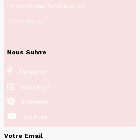
Informations Personnelles
Commandes
Nous Suivre

Facebook

Instagram

Pinterest

Youtube
Votre Email