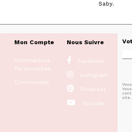
Saby.
Vo
Mon Compte
Nous Suivre

Informations
Facebook
Personnelles

Instagram
Commandes
Vous

Pinterest
Vous
cont
site.

Youtube