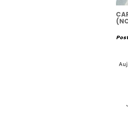
CAR
(NO
Post
Auj