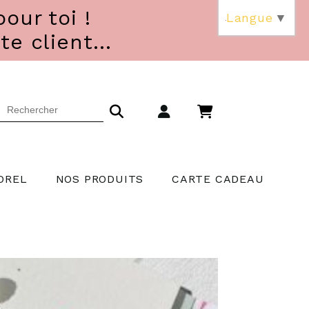
our toi !
Langue
▼
 client...
OREL
NOS PRODUITS
CARTE CADEAU