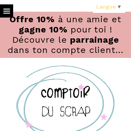
Panneau de gestion des cookies
Langue
▼
Offre 10%
à une amie et
gagne 10%
pour toi !
Découvre le
parrainage
dans ton compte client...