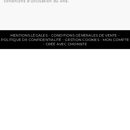
conditions d'utilisation du site.
MENTIONS LÉGALES
CONDITIONS GÉNÉRALES DE VENTE
POLITIQUE DE CONFIDENTIALITÉ
GESTION COOKIES
MON COMPTE
CRÉÉ AVEC CMONSITE