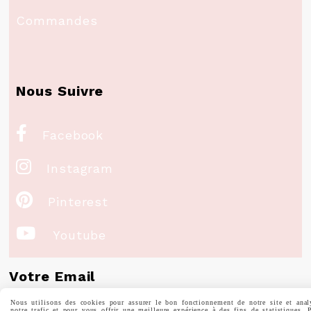
Commandes
Nous Suivre

Facebook

Instagram

Pinterest

Youtube
Votre Email
Nous utilisons des cookies pour assurer le bon fonctionnement de notre site et anal
notre trafic et pour vous offrir une meilleure expérience à des fins de statistiques. 