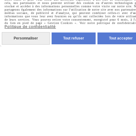
cela, nos partenaires et nous peuvent utiliser des cookies ou d'autres technologies 
stocker et accéder à des informations personnelles comme votre visite sur notre site. 
partageons également des informations sur l'utilisation de notre site avec nos partenaire
médias sociaux, de publicité et d'analyse, qui peuvent combiner celles-ci avec d'au
Prénom
informations que vous leur avez fournies ou qu'ils ont collectées lors de votre utilisa
de leurs services. Vous pouvez retirer votre consentement, enregistré pour 6 mois, à l'
du lien en pied de page « Gestion Cookies ». Voir notre politique de confidentiali
Politique de confidentialité
Personnaliser
Tout refuser
Tout accepter
Valider
Vous pouvez vous désinscrire à tout moment. Vous
trouverez pour cela nos informations de contact dans les
conditions d'utilisation du site.
MENTIONS LÉGALES
CONDITIONS GÉNÉRALES DE VENTE
POLITIQUE DE CONFIDENTIALITÉ
GESTION COOKIES
MON COMPTE
CRÉÉ AVEC CMONSITE