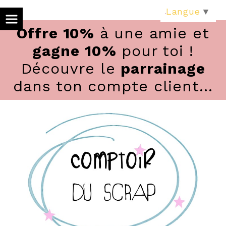
Panneau de gestion des cookies
Langue
▼
Offre 10%
à une amie et
gagne 10%
pour toi !
Découvre le
parrainage
dans ton compte client...