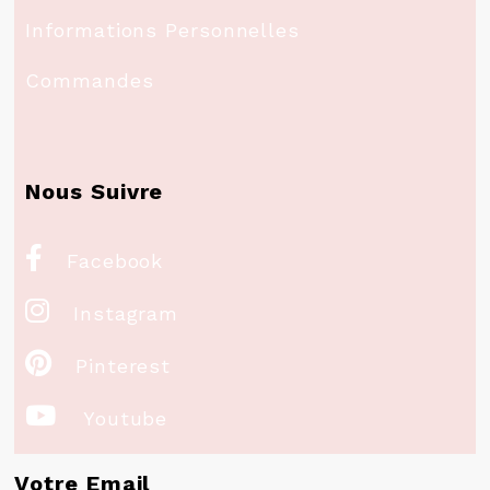
Informations Personnelles
Commandes
Nous Suivre

Facebook

Instagram

Pinterest

Youtube
Votre Email