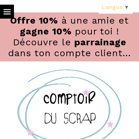
Panneau de gestion des cookies
Langue
▼
Offre 10%
à une amie et
gagne 10%
pour toi !
Découvre le
parrainage
dans ton compte client...