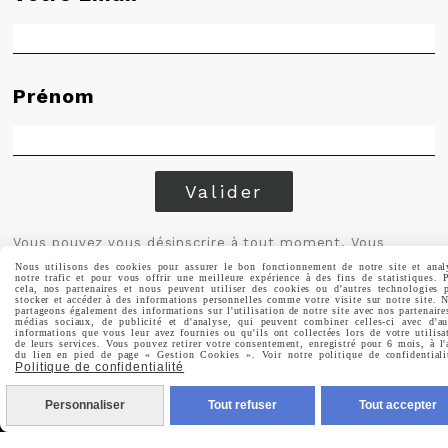
Prénom
Valider
Vous pouvez vous désinscrire à tout moment. Vous
trouverez pour cela nos informations de contact dans les
Nous utilisons des cookies pour assurer le bon fonctionnement de notre site et anal
conditions d'utilisation du site.
notre trafic et pour vous offrir une meilleure expérience à des fins de statistiques. 
cela, nos partenaires et nous peuvent utiliser des cookies ou d'autres technologies 
stocker et accéder à des informations personnelles comme votre visite sur notre site. 
partageons également des informations sur l'utilisation de notre site avec nos partenaire
médias sociaux, de publicité et d'analyse, qui peuvent combiner celles-ci avec d'au
informations que vous leur avez fournies ou qu'ils ont collectées lors de votre utilisa
de leurs services. Vous pouvez retirer votre consentement, enregistré pour 6 mois, à l'
du lien en pied de page « Gestion Cookies ». Voir notre politique de confidentiali
Politique de confidentialité
MENTIONS LÉGALES
CONDITIONS GÉNÉRALES DE VENTE
POLITIQUE DE CONFIDENTIALITÉ
GESTION COOKIES
MON COMPTE
Personnaliser
Tout refuser
Tout accepter
CRÉÉ AVEC CMONSITE